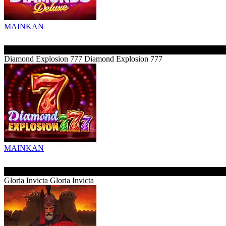
MAINKAN
Baru
Diamond Explosion 777
Diamond Explosion 777
MAINKAN
Baru
Gloria Invicta
Gloria Invicta