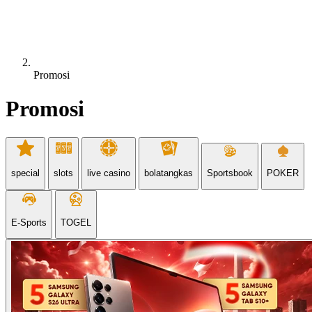
Promosi
Promosi
special
slots
live casino
bolatangkas
Sportsbook
POKER
E-Sports
TOGEL