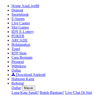
Home AsiaLive88
Deposit
Sportsbook
E-Sports
Live Casino
Slot Games
IDN E-Lottery
POKER
ARCADE
Bolatangkas
Togel
RTP Slots
Cara Bermain
Promosi
Withdraw
Daftar
Download Android
Hubungi Kami
Referral
Daftar
Masuk
Lupa Kata Sandi?
Butuh Bantuan?
Live Chat Di Sini