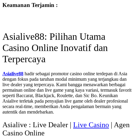
Keamanan Terjamin :
25
Bonus Free Chip 1,700,000
Asialive88: Pilihan Utama
26
Bonus Free Chip 1,600,000
Casino Online Inovatif dan
Terpercaya
27
Bonus Free Chip 1,500,000
Asialive88
hadir sebagai promotor casino online terdepan di Asia
dengan fokus pada taruhan modal minimum yang terjangkau dan
live dealer yang terpercaya. Kami bangga menawarkan berbagai
28
Bonus Free Chip 1,400,000
permainan online dan live game yang kaya variasi, termasuk favorit
seperti Baccarat, Blackjack, Roulette, dan Sic Bo. Keunikan
Asialive terletak pada penyajian live game oleh dealer profesional
secara real-time, memberikan Anda pengalaman bermain yang
autentik dan mendebarkan.
29
Bonus Free Chip 1,300,000
Asialive : Live Dealer |
Live Casino
| Agen
Casino Online