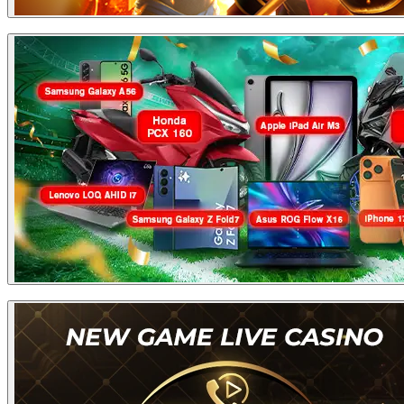
TOTAL
260
36 - 55
Rp 250.000
20
waktu
3
x24 setelah event ini berakhir.
42.000.000
5.000.000
Jika lewat
3
x24 jam setelah menang Merchandise di Lucky
Spin dan member tidak melakukan Claim di menu BONUS
BONUS 20X FREESPIN FACHAI SETIAP DEPOSIT
maka bonus tersebut HANGUS.
Rp
56 - 80
Rp 200.000
25
Pemenang Merchandise di wajibkan melakukan pengisian
5.000.000
data pengiriman dengan lengkap dan benar sesuai KTP (
MERDEKA LUCKYDRAW FESTIVAL OF
VALID ) untuk pengiriman Merchandise.
Member berhak memperoleh
20 Free Spin
untuk permainan
CHAMPIONS 2026 berlaku untuk semua pemain yang telah
Pengiriman Merchandise akan di kirimkan paling lambat 14
slot
FACHAI
dengan total deposit minimal
Rp200.000
Rp
memenuhi syarat sebagai pemenang pada Turnamen Turnover
81 - 110
Rp 175.000
30
hari kerja setelah member melakukan claim (Tergantung
dalam satu hari. Deposit dapat diakumulasikan hingga
5.250.000
periode sebelumnya.
Kondisi Stock Barang & Jasa pengiriman).
Segala bentuk
memenuhi nominal yang ditentukan.
Pemenang akan dipilih dari pemain yang telah menjadi
keterlambatan dalam proses pengiriman diluar tanggung
Free Spin diberikan dengan nilai taruhan (
bet
) sebesar
Rp400
pemenang pada Turnamen Turnover periode sebelumnya.
Rp
jawab pihak Kami.)
per putaran
.
Pengundian akan dilakukan secara LIVE pada 19 Agustus
111 - 150
Rp 150.000
40
6.000.000
Bonus akan dibatalkan apabila terdapat melakukan Taruhan 2
Setiap member dapat melakukan klaim Bonus Free Spin
2026 pukul 20:00 WIB dan dapat disaksikan melalui menu
sisi (safety bet). Dan apabila ditemukan adanya indikasi
maksimal
3 kali dalam 1 hari
.
KOTAK BONUS, lalu pilih MERDEKA LUCKYDRAW
kecurangan, Bonus Hunter, dan Kesamaan IP maka Kami
Klaim Bonus Free Spin wajib dilakukan melalui
Live Chat
FESTIVAL OF CHAMPIONS 2026.
Rp
berhak menarik bonus yang telah diberikan.
atau
WhatsApp Resmi
.
Total 260 pemain akan menajadi pemenang pada Event ini.
151 - 200
Rp 125.000
50
6.250.000
Kami berhak untuk mengubah, menolak, membatalkan atau
Free Spin yang telah diklaim hanya berlaku selama
1 x 24
Hadiah akan dikirim secara otomatis ke akun pemenang
menutup semua promosi sesuai dengan ketentuan yang
jam
. Bonus yang tidak digunakan dalam masa berlaku akan
maksimal 1 jam setelah acara LIVE berakhir.
berlaku tanpa ada pemberitahuan sebelumnya.
dinyatakan hangus secara otomatis.
KAMI berhak untuk memodifikasi, mengubah,
Rp
Keputusan kami untuk promo ini adalah Mutlak dan tidak
201 - 300
Promo ini tidak dapat digabungkan dengan program bonus
Rp 100.000
100
menghentikan, atau mengakhiri promosi ini sewaktu-waktu
10.000.000
dapat di Ganggu Gugat.
atau promosi lainnya yang sedang berlangsung.
dengan atau tanpa pemberitahuan sebelumnya.
ASIALIVE88 berhak menolak, membatalkan, atau
Apabila ditemukan adanya kecurangan atau pelanggaran
menghanguskan bonus apabila ditemukan indikasi
terhadap ketentuan yang berlaku, KAMI berhak membatalkan
Rp
301 - 500
Rp 75.000
200
penyalahgunaan promo, kecurangan, multi akun, atau
status pemenang dan hadiah akan dinyatakan hangus.
15.000.000
pelanggaran terhadap ketentuan yang berlaku.
Seluruh keputusan KAMI bersifat MUTLAK dan TIDAK