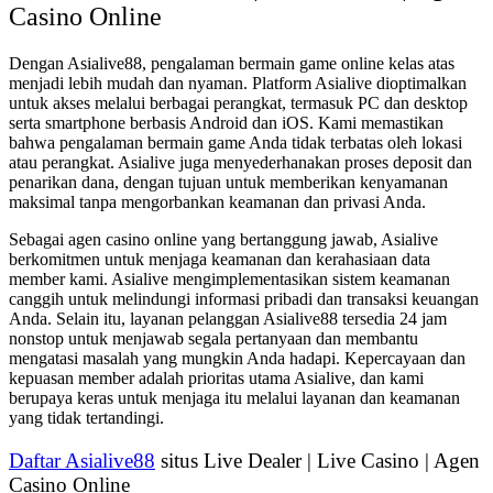
Casino Online
Dengan Asialive88, pengalaman bermain game online kelas atas
41
Bonus Free Chip 700,000
menjadi lebih mudah dan nyaman. Platform Asialive dioptimalkan
untuk akses melalui berbagai perangkat, termasuk PC dan desktop
serta smartphone berbasis Android dan iOS. Kami memastikan
bahwa pengalaman bermain game Anda tidak terbatas oleh lokasi
42
Bonus Free Chip 650,000
atau perangkat. Asialive juga menyederhanakan proses deposit dan
penarikan dana, dengan tujuan untuk memberikan kenyamanan
maksimal tanpa mengorbankan keamanan dan privasi Anda.
Sebagai agen casino online yang bertanggung jawab, Asialive
43
Bonus Free Chip 600,000
berkomitmen untuk menjaga keamanan dan kerahasiaan data
member kami. Asialive mengimplementasikan sistem keamanan
canggih untuk melindungi informasi pribadi dan transaksi keuangan
Anda. Selain itu, layanan pelanggan Asialive88 tersedia 24 jam
nonstop untuk menjawab segala pertanyaan dan membantu
44
Bonus Free Chip 550,000
mengatasi masalah yang mungkin Anda hadapi. Kepercayaan dan
kepuasan member adalah prioritas utama Asialive, dan kami
berupaya keras untuk menjaga itu melalui layanan dan keamanan
yang tidak tertandingi.
45
Bonus Free Chip 500,000
Daftar Asialive88
situs Live Dealer | Live Casino | Agen
Casino Online