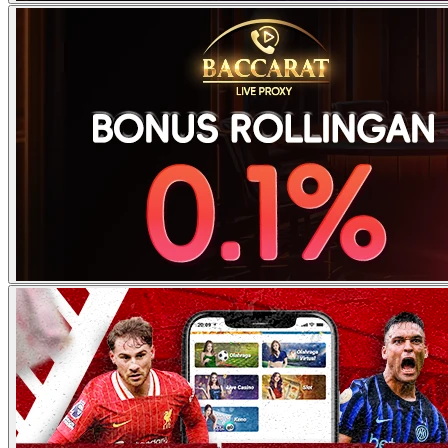
CASHBACK BACCARAT LIVE PROXY 2.5%
MIN
MAX
PERMAINAN
BONUS
T
BONUS
BONUS
BACCARAT
Rp
Rp
2.5%
4
LIVE PROXY
100.000
5.000.000
Member berhak mendapatkan
Cashback Baccarat Live
Proxy 2.5%
dari total kekalahan setiap minggu (periode
Senin - Minggu
).
Cashback akan dibagikan setiap
hari Senin
dan dikreditkan
ROLLINGAN BACCARAT LIVE PROXY 0.1 %
langsung ke saldo akun member yang terdaftar di
Asialive88
.
Untuk mendapatkan cashback, member wajib memenuhi
MIN
MAX
PERMAINAN
BONUS
minimal Turnover (TO) 4x dari total kekalahan
dalam
BONUS
BONUS
periode yang sama.
Contoh: Kekalahan Rp2.000.000 Minimal TO Rp8.000.000.
BACCARAT
Rp
Rp
0.1%