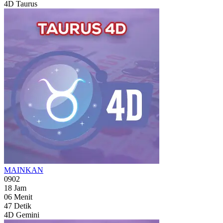
4D Taurus
MAINKAN
0902
18
Jam
06
Menit
45
Detik
4D Gemini