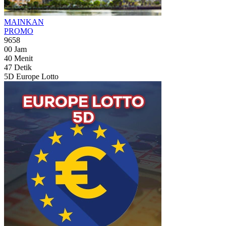
MAINKAN
PROMO
9658
00
Jam
40
Menit
45
Detik
5D Europe Lotto