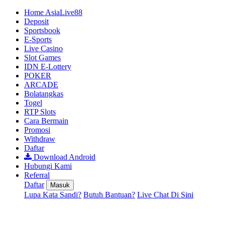
Home AsiaLive88
Deposit
Sportsbook
E-Sports
Live Casino
Slot Games
IDN E-Lottery
POKER
ARCADE
Bolatangkas
Togel
RTP Slots
Cara Bermain
Promosi
Withdraw
Daftar
Download Android
Hubungi Kami
Referral
Daftar
Masuk
Lupa Kata Sandi?
Butuh Bantuan?
Live Chat Di Sini