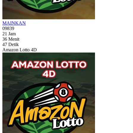
MAINKAN
09839
21
Jam
36
Menit
45
Detik
Amazon Lotto 4D