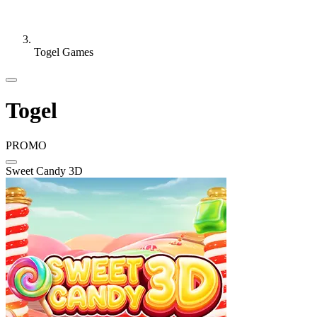
Togel Games
Togel
PROMO
Sweet Candy 3D