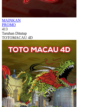
MAINKAN
PROMO
413
Taruhan Ditutup
TOTOMACAU 4D