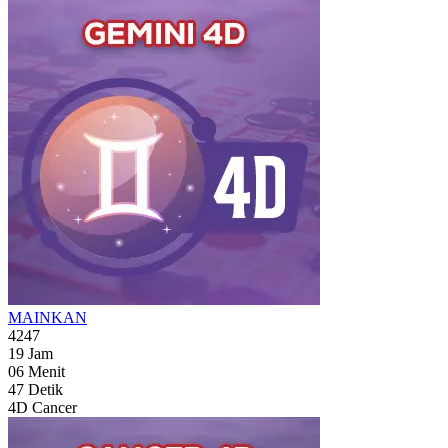
MAINKAN
4247
19
Jam
06
Menit
45
Detik
4D Cancer