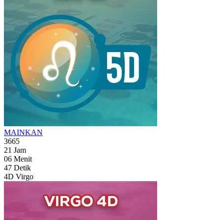
MAINKAN
3665
21
Jam
06
Menit
45
Detik
4D Virgo