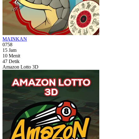
MAINKAN
0758
15
Jam
10
Menit
45
Detik
Amazon Lotto 3D