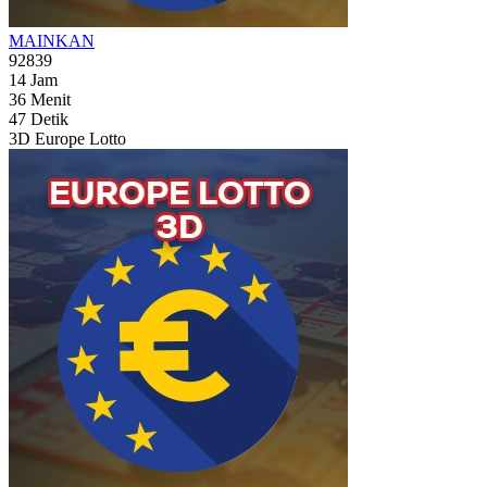
MAINKAN
92839
14
Jam
36
Menit
45
Detik
3D Europe Lotto