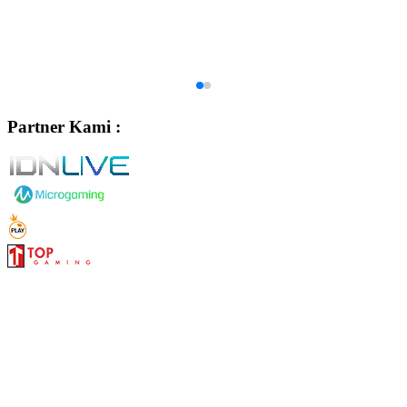
Partner Kami :