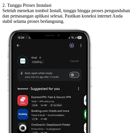
2. Tunggu Proses Instalasi
Setelah menekan tombol Install, tunggu hingga proses pengunduhan
dan pemasangan aplikasi selesai. Pastikan koneksi internet Anda
stabil selama proses berlangsung.