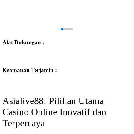
Alat Dukungan :
Keamanan Terjamin :
Asialive88: Pilihan Utama
Casino Online Inovatif dan
Terpercaya