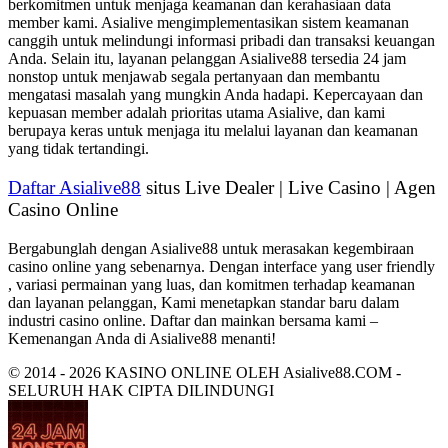
berkomitmen untuk menjaga keamanan dan kerahasiaan data
member kami. Asialive mengimplementasikan sistem keamanan
canggih untuk melindungi informasi pribadi dan transaksi keuangan
Anda. Selain itu, layanan pelanggan Asialive88 tersedia 24 jam
nonstop untuk menjawab segala pertanyaan dan membantu
mengatasi masalah yang mungkin Anda hadapi. Kepercayaan dan
kepuasan member adalah prioritas utama Asialive, dan kami
berupaya keras untuk menjaga itu melalui layanan dan keamanan
yang tidak tertandingi.
Daftar Asialive88
situs Live Dealer | Live Casino | Agen
Casino Online
Bergabunglah dengan Asialive88 untuk merasakan kegembiraan
casino online yang sebenarnya. Dengan interface yang user friendly
, variasi permainan yang luas, dan komitmen terhadap keamanan
dan layanan pelanggan, Kami menetapkan standar baru dalam
industri casino online. Daftar dan mainkan bersama kami –
Kemenangan Anda di Asialive88 menanti!
© 2014 - 2026 KASINO ONLINE OLEH Asialive88.COM -
SELURUH HAK CIPTA DILINDUNGI